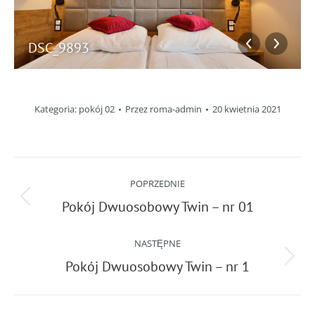
DSC_9893
Kategoria:
pokój 02
Przez
roma-admin
20 kwietnia 2021
Nawigacja
POPRZEDNIE
albumu
Pokój Dwuosobowy Twin – nr 01
Poprzedni
album:
NASTĘPNE
Pokój Dwuosobowy Twin – nr 1
Następny
album: