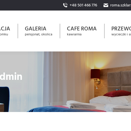
+48 501 466 776
roma.szkla
ACJA
GALERIA
CAFE ROMA
PRZEW
domku
pensjonat, okolica
kawiarnia
wycieczki i a
admin