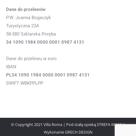
Dane do przelewów
P.W. Joanna Bogaczyk
Turystyczna 23A
58-580 Szklarska Poręba
34 1090 1984 0000 0001 0987 4131
Dane do przelewu w euro
IBAN
PL34 1090 1984 0000 0001 0987 4131
SWIFT WBKPPLPP
© Copyright 2021 Villa Roma | Pod stałą opieką
STREFA WWW
|
Wykonanie
GRECH DESIGN